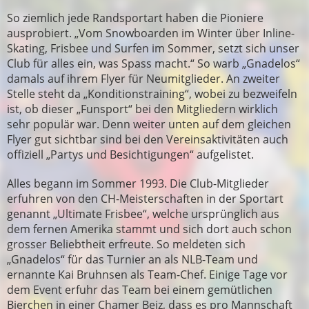
So ziemlich jede Randsportart haben die Pioniere
ausprobiert. „Vom Snowboarden im Winter über Inline-
Skating, Frisbee und Surfen im Sommer, setzt sich unser
Club für alles ein, was Spass macht.“ So warb „Gnadelos“
damals auf ihrem Flyer für Neumitglieder. An zweiter
Stelle steht da „Konditionstraining“, wobei zu bezweifeln
ist, ob dieser „Funsport“ bei den Mitgliedern wirklich
sehr populär war. Denn weiter unten auf dem gleichen
Flyer gut sichtbar sind bei den Vereinsaktivitäten auch
offiziell „Partys und Besichtigungen“ aufgelistet.
Alles begann im Sommer 1993. Die Club-Mitglieder
erfuhren von den CH-Meisterschaften in der Sportart
genannt „Ultimate Frisbee“, welche ursprünglich aus
dem fernen Amerika stammt und sich dort auch schon
grosser Beliebtheit erfreute. So meldeten sich
„Gnadelos“ für das Turnier an als NLB-Team und
ernannte Kai Bruhnsen als Team-Chef. Einige Tage vor
dem Event erfuhr das Team bei einem gemütlichen
Bierchen in einer Chamer Beiz, dass es pro Mannschaft